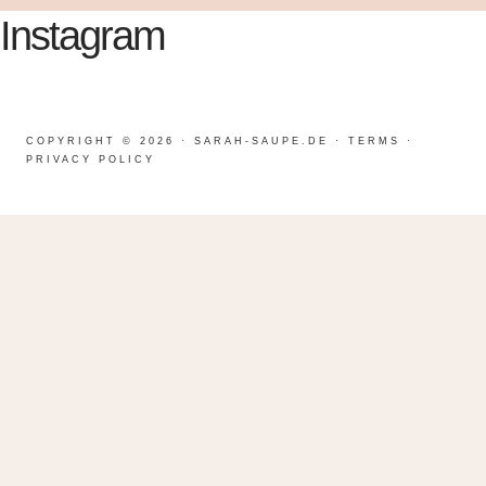
Instagram
COPYRIGHT © 2026 · SARAH-SAUPE.DE ·
TERMS
·
PRIVACY POLICY
UNTERMENÜ
HOMEPAGE OPTIONS
UMSCHALTEN
HOME OPTION #1 (MAIN)
MEINE ANGEBOTE
UNTERMENÜ
PAGE TEMPLATES
UMSCHALTEN
ÜBER
BALD WIEDER DA!
KONTAKT
INSTAGRAM
LEAD MAGNET