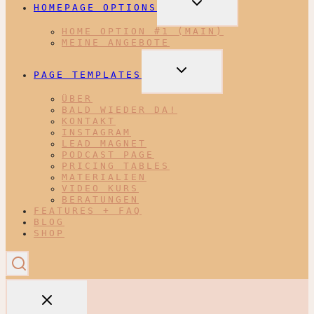
HOMEPAGE OPTIONS
UMSCHALTEN
HOME OPTION #1 (MAIN)
MEINE ANGEBOTE
UNTERMENÜ
PAGE TEMPLATES
UMSCHALTEN
ÜBER
BALD WIEDER DA!
KONTAKT
INSTAGRAM
LEAD MAGNET
PODCAST PAGE
PRICING TABLES
MATERIALIEN
VIDEO KURS
BERATUNGEN
FEATURES + FAQ
BLOG
SHOP