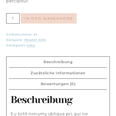
percipitur.
Friends
IN DEN WARENKORB
From
Jungle
Artikelnummer:
02
Menge
Kategorie:
Wooden dolls
Schlagwort:
baby
Beschreibung
Zusätzliche Informationen
Bewertungen (0)
Beschreibung
Eu tollit nonumy oblique pri, qui ne