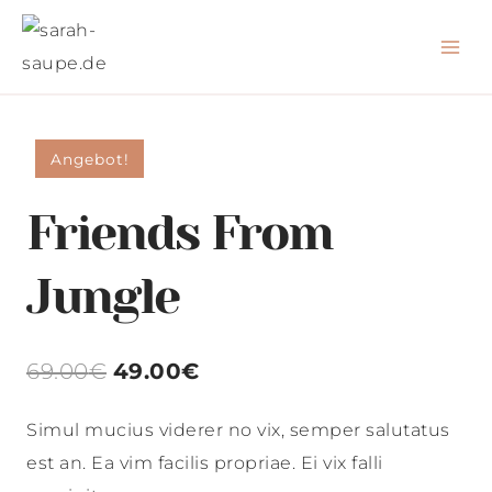
Zum
Inhalt
springen
Angebot!
Friends From
Jungle
69.00
€
49.00
€
Simul mucius viderer no vix, semper salutatus
est an. Ea vim facilis propriae. Ei vix falli